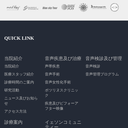
QUICK LINK
当院紹介
音声疾患及び治療
音声検診及び管理
当院紹介
声帯疾患
音声検診
医療スタッフ紹介
音声手術
音声管理プログラム
診療時間のご案内
音声女性化手術
研究活動
ボツリヌスクリニッ
ク
ニュース及びお知ら
せ
疾患及びビフォーア
フター映像
アクセス方法
診療案内
イェソンコミュニ
ティー