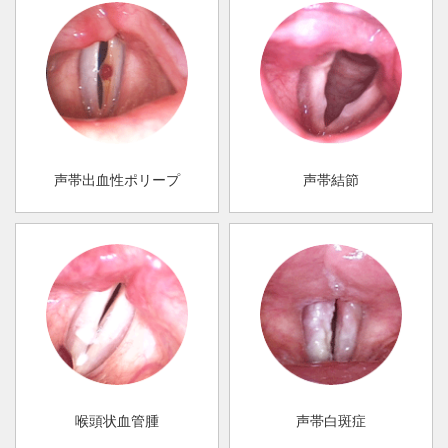
声帯出血性ポリープ
声帯結節
喉頭状血管腫
声帯白斑症