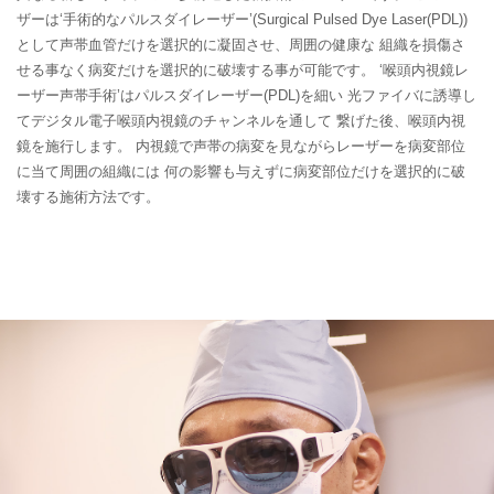
ザーは‘手術的なパルスダイレーザー’(Surgical Pulsed Dye
Laser(PDL))
として声帯血管だけを選択的に凝固させ、周囲の健康な
組織を損傷さ
せる事なく病変だけを選択的に破壊する事が可能です。
‘喉頭内視鏡レ
ーザー声帯手術’はパルスダイレーザー(PDL)を細い
光ファイバに誘導し
てデジタル電子喉頭内視鏡のチャンネルを通して
繋げた後、喉頭内視
鏡を施行します。
内視鏡で声帯の病変を見ながらレーザーを病変部位
に当て周囲の組織には
何の影響も与えずに病変部位だけを選択的に破
壊する施術方法です。