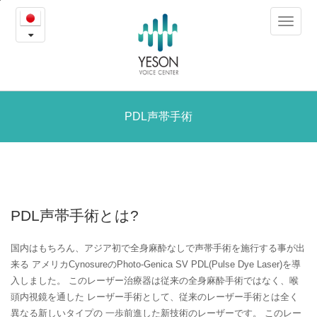
PDL
본
Toggle
문
声
navigat
내
용
帯
바
로
手
가
術
PDL声帯手術
기
PDL声帯手術とは?
国内はもちろん、アジア初で全身麻酔なしで声帯手術を施行する事が出
来る
アメリカCynosureのPhoto-Genica SV PDL(Pulse Dye Laser)を導
入しました。
このレーザー治療器は従来の全身麻酔手術ではなく、喉
頭内視鏡を通した
レーザー手術として、従来のレーザー手術とは全く
異なる新しいタイプの
一歩前進した新技術のレーザーです。
このレー