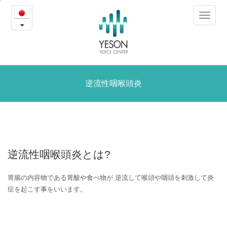
逆
본
Toggle
문
流
navigat
내
용
性
바
로
咽
가
喉
逆流性咽喉頭炎
기
頭
炎
逆流性咽喉頭炎とは?
胃腸の内容物である胃酸や食べ物が
逆流して喉頭や咽頭を刺激して炎
症を起こす事をいいます。