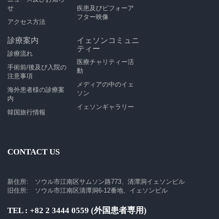
せ
疾患及びビフォーア
フター映像
アクセス方法
診療案内
イェソンコミュニ
ティー
診療流れ
医療チャリティー活
手術前/後及び入院の
動
注意事項
メディアの中のイェ
海外患者様の診療案
ソン
内
イェソンギャラリー
韓国旅行情報
CONTACT US
新住所: ソウル市江南区サムソン路773、清潭洞イェソンビル
旧住所: ソウル市江南区清潭洞6-12番地、イェソンビル
TEL : +82 2 3444 0559 (外国患者専用)