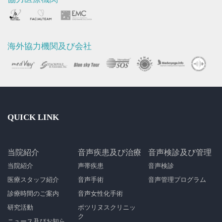
海外協力機関及び会社
QUICK LINK
当院紹介
音声疾患及び治療
音声検診及び管理
当院紹介
声帯疾患
音声検診
医療スタッフ紹介
音声手術
音声管理プログラム
診療時間のご案内
音声女性化手術
研究活動
ボツリヌスクリニッ
ク
ニュース及びお知ら