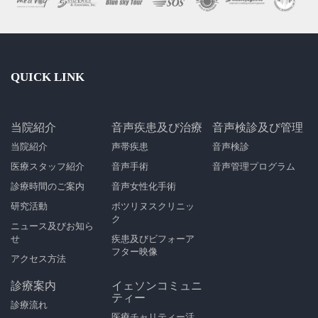
QUICK LINK
当院紹介
音声疾患及び治療
音声検診及び管理
当院紹介
声帯疾患
音声検診
医療スタッフ紹介
音声手術
音声管理プログラム
診療時間のご案内
音声女性化手術
研究活動
ボツリヌスクリニッ
ク
ニュース及びお知ら
せ
疾患及びビフォーア
フター映像
アクセス方法
診療案内
イェソンコミュニ
ティー
診療流れ
医療チャリティー活