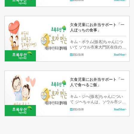
ん、お兄さん、叔父さん、従妹
と暮らしています。 父親は1985
年…
欠食児童にお弁当サポート「一
人ぼっちの食事」
キム・ボラム(仮名)ちゃんにつ
いて ソウル市東大門区在住のボ
ラムちゃんは、体の不自由な父
2011-01-06
Read More >
親と暮らしています。 父親は、
建設現場で働き、仕事のない冬
には飲食店の厨房で働きまし
た。 2001年の…
欠食児童にお弁当サポート「一
人で食べるご飯」
キム・ジヘ(仮名)ちゃんについ
て ジヘちゃんは、ソウル市ジョ
ン路区で母親とお姉さんとの3
2011-01-06
Read More >
人で暮らしています。 父親は事
業に失敗すると、家庭を顧みず
不倫をし、2003…