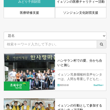
みどり子供財団
イェソンの医療チャリティー活動
医療研修支援
ソンジョン文化財団支援
ハンサラン村での愛、分かち合
いと施し
イェソン耳鼻咽喉科音声センタ
ーは、人間を尊重し子どもたち
が健康で明るく育て行くことを
2023-10-16
Read More >
望みます。 全ての子どもたちが
美しく幸せな人生を歩むようサ
ポートしてまいります。 こ…
イェソンの行動として参加する
ボランティア活動