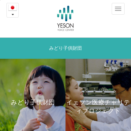
医
본
Toggle
문
療
navigat
내
용
チ
바
로
ャ
가
リ
みどり子供財団
기
テ
ィ
ー
みどり子供財団
イェソン医療チャリテ
ィプロジェクト