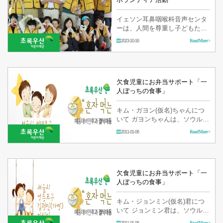
イェソン耳鼻咽喉科音声センタ
ーは、人間を尊重し子どもたち
が健康で明るく育て行くことを
2023-10-16
Read More >
望みます。 全ての子どもたちが
美しく幸せな人生を歩むようサ
ポートしてまいります。 このよ
うな努力が実を…
欠食児童にお弁当サポート「一
人ぼっちの食事」
キム・ガヨン(仮名)ちゃんにつ
いて ガヨンちゃんは、ソウル市
西大門区で母親とお姉さん、妹
2011-01-06
Read More >
と暮らしているひとり親家庭の
児童です。 母親は、夫の家庭内
暴力に耐えず2001年に離婚し、
…
欠食児童にお弁当サポート「一
人ぼっちの食事」
キム・ジョンミン(仮名)君につ
いて ジョンミン君は、ソウルヨ
ンドゥンポ区で母親とお姉さ
2011-01-06
Read More >