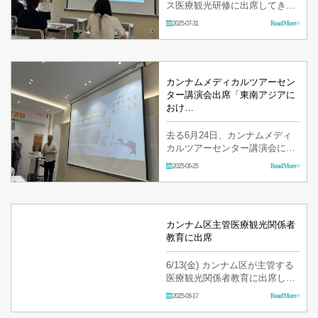
ス医療観光研修に出席してきま
した。 イェソンは、より良い医
2025-07-31
Read More >
療サービス提供すべく、絶えず
努力して参ります！ …
カンナムメディカルツアーセン
ター講演会出席「東南アジアに
おけ…
去る6月24日、カンナムメディ
カルツアーセンター講演会に出
席しました。 イェソン耳鼻咽喉
2025-06-25
Read More >
科は日々精進して参ります
カンナム区主管医療観光関係者
教育に出席
6/13(金) カンナム区が主管する
医療観光関係者教育に出席しま
した!
2025-06-17
Read More >