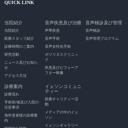
QUICK LINK
当院紹介
音声疾患及び治療
音声検診及び管理
当院紹介
声帯疾患
音声検診
医療スタッフ紹介
音声手術
音声管理プログラム
診療時間のご案内
音声女性化手術
研究活動
ボツリヌスクリニッ
ク
ニュース及びお知ら
せ
疾患及びビフォーア
フター映像
アクセス方法
診療案内
イェソンコミュニ
ティー
診療流れ
医療チャリティー活
手術前/後及び入院の
動
注意事項
メディアの中のイェ
海外患者様の診療案
ソン
内
イェソンギャラリー