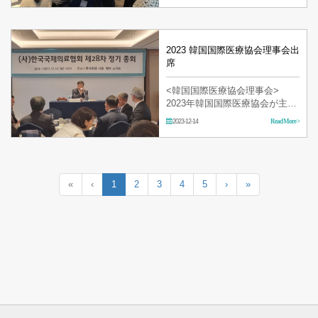
2023 韓国国際医療協会理事会出
席
<韓国国際医療協会理事会>
2023年韓国国際医療協会が主管
する定時理事会及び総会に出席
2023-12-14
Read More >
しました。
«
‹
1
2
3
4
5
›
»