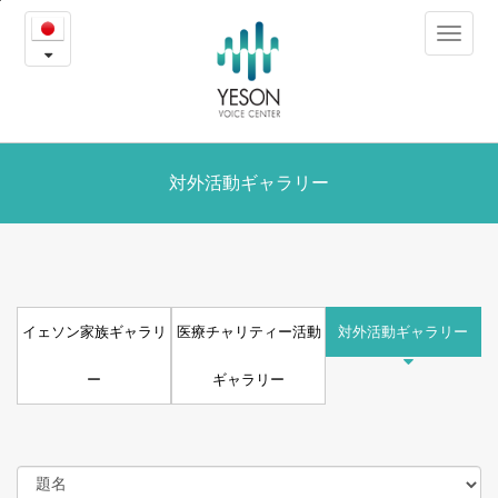
イ
본
Toggle
문
ェ
navigat
내
용
ソ
바
로
ン
가
ギ
対外活動ギャラリー
기
ャ
ラ
リ
イェソン家族ギャラリ
医療チャリティー活動
対外活動ギャラリー
ー
ー
ギャラリー