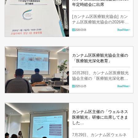
年定時総会に出席
[カンナム区医療観光協会] カン
ナム区医療観光協会の2026年定
時総会に出席してきました。
2026-03-06
Read More >
カンナム区医療観光協会主催の
「医療観光深化教育」
10月28日、カンナム区医療観光
協会主催の「医療観光深化教
育」に出席してきました！ CIS
2025-11-05
Read More >
顧客誘致のための戦略とコミュ
ニケーションのノウハウについ
て学んできました。 職員一同、
より一層努力し…
カンナム区主催の「ウェルネス
医療観光」研修に出席してきま
した…
7月29日、カンナム区ウェルネ