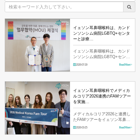
イェソン耳鼻咽喉科は、カンド
ンソンシム病院LGBTQ+センタ
ーと診療…
イェソン耳鼻咽喉科は、カンド
ンソンシム病院LGBTQ+センタ
ーと診療協力強化のためのMOU
2026-07-29
Read More >
を締結しました。 今回のMOU
は、カンドンソンシム病院と緊
密な関係…
イェソン耳鼻咽喉科でメディカ
ルコリア2026連携のFAMツアー
を実施…
メディカルコリア2026と連携し
たFAMツアーをイェソン耳鼻咽
喉科で実施しました。 ロシア、
2026-03-25
Read More >
カザフスタン、ベトナムなどの
海外バイヤ…