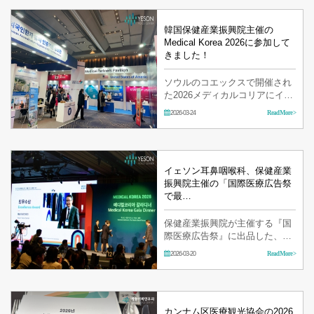
韓国保健産業振興院主催の
Medical Korea 2026に参加して
きました！
ソウルのコエックスで開催され
た2026メディカルコリアにイェ
ソン耳鼻咽喉科のスタッフも参
2026-03-24
Read More >
加してきました。 グローバルヘ
ルスケアの分…
イェソン耳鼻咽喉科、保健産業
振興院主催の「国際医療広告祭
で最…
保健産業振興院が主催する『国
際医療広告祭』に出品した、イ
ェソン耳鼻咽喉科の『喉頭乳頭
2026-03-20
Read More >
腫医療支援プロジ…
カンナム区医療観光協会の2026