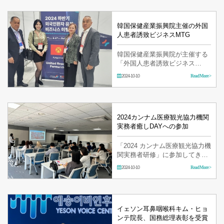
韓国保健産業振興院主催の外国
人患者誘致ビジネスMTG
韓国保健産業振興院が主催する
「外国人患者誘致ビジネス
MTG」に参加してきました！
2024-10-10
Read More >
2024カンナム医療観光協力機関
実務者癒しDAYへの参加
「2024 カンナム医療観光協力機
関実務者研修」に参加してきま
した! 「中国患者向けマーケテ
2024-10-10
Read More >
ィング」をメインテーマに行わ
れました。
イェソン耳鼻咽喉科キム・ヒョ
ンテ院長、国務総理表彰を受賞