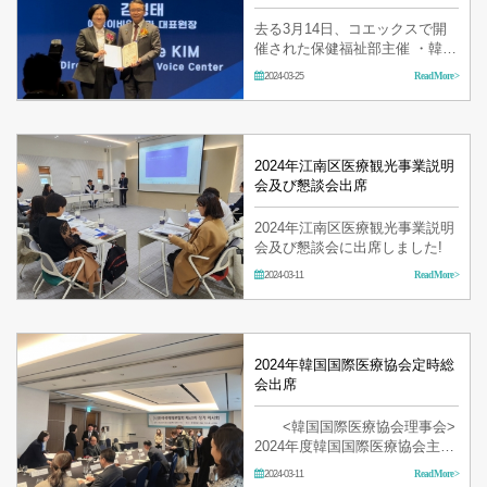
去る3月14日、コエックスで開
催された保健福祉部主催 ・韓国
保健参照振興院主管)Medical
2024-03-25
Read More >
Korea 2024で イェソン耳鼻咽喉
科のキム・ヒョンテ院長が2024
グローバルヘルスケア有功賞-国
務総理表彰を受賞しました！ 皆
様…
2024年江南区医療観光事業説明
会及び懇談会出席
2024年江南区医療観光事業説明
会及び懇談会に出席しました!
2024-03-11
Read More >
2024年韓国国際医療協会定時総
会出席
<韓国国際医療協会理事会>
2024年度韓国国際医療協会主管
の定時総会に出席しました。
2024-03-11
Read More >