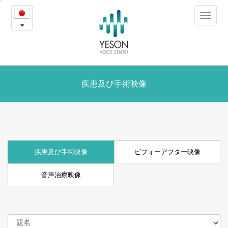
疾
본
Toggle
문
患
navigat
내
용
及
바
로
び
가
ビ
疾患及び手術映像
기
フ
ォ
ー
疾患及び手術映像
ビフォーアフター映像
ア
音声治療映像
フ
タ
ー