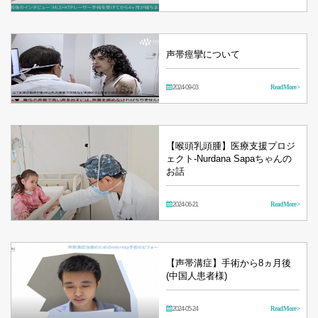
声帯痙攣について
2024-09-03
Read More >
【喉頭乳頭腫】医療支援プロジ
ェクト‐Nurdana Sapaちゃんの
お話
2024-06-21
Read More >
【声帯溝症】手術から8ヵ月後
(中国人患者様)
2024-05-24
Read More >