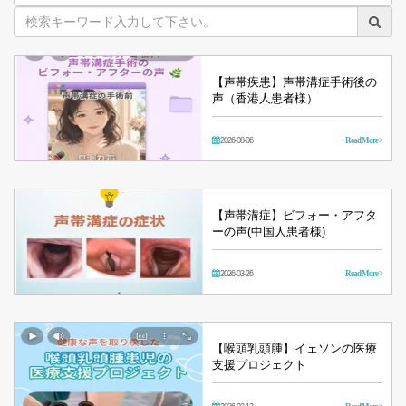
映
像
【声帯疾患】声帯溝症手術後の
声（香港人患者様）
2026-08-06
Read More >
【声帯溝症】ビフォー・アフタ
ーの声(中国人患者様)
2026-03-26
Read More >
【喉頭乳頭腫】イェソンの医療
支援プロジェクト