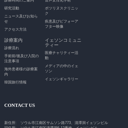
診療時間のご案内
音声女性化手術
研究活動
ボツリヌスクリニッ
ク
ニュース及びお知ら
せ
疾患及びビフォーア
フター映像
アクセス方法
診療案内
イェソンコミュニ
ティー
診療流れ
医療チャリティー活
手術前/後及び入院の
動
注意事項
メディアの中のイェ
海外患者様の診療案
ソン
内
イェソンギャラリー
韓国旅行情報
CONTACT US
新住所: ソウル市江南区サムソン路773、清潭洞イェソンビル
旧住所: ソウル市江南区清潭洞6-12番地、イェソンビル