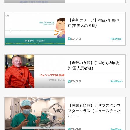
【声帯ポリープ】術後7年目の
声(中国人患者様)
2024-04-05
Read More >
【声帯のう腫】手術から8年後
(中国人患者様)
2024-03-27
Read More >
【喉頭乳頭腫】カザフスタンマ
スタークラス（ニュースチャネ
ル「…
2024-01-29
Read More >